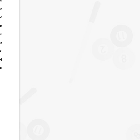
см
см
см
нь
д
а
ес
ге
а