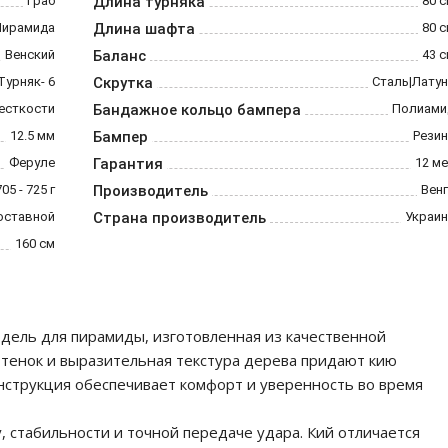
Граб
Длина турняка
80 
Пирамида
Длина шафта
80 
Венский
Баланс
43 
 Турняк- 6
Скрутка
Сталь|Лату
есткости
Бандажное кольцо бампера
Полиами
12.5 мм
Бампер
Резин
Феруле
Гарантия
12 м
705 - 725 г
Производитель
Вен
оставной
Страна производитель
Украин
160 см
одель для пирамиды, изготовленная из качественной
тенок и выразительная текстура дерева придают кию
нструкция обеспечивает комфорт и уверенность во время
, стабильности и точной передаче удара. Кий отличается