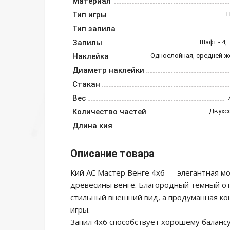
Материал
Тип игры
Тип запила
Запилы
Шафт - 4,
Наклейка
Однослойная, средней ж
Диаметр наклейки
Стакан
Вес
Количество частей
Двухс
Длина кия
Описание товара
Кий АС Мастер Венге 4х6 — элегантная м
древесины венге. Благородный темный от
стильный внешний вид, а продуманная ко
игры.
Запил 4х6 способствует хорошему балансу