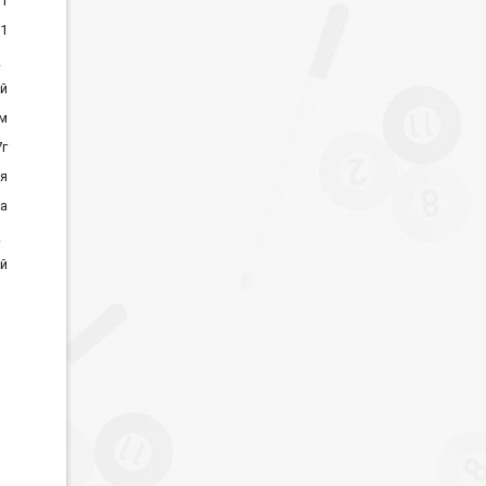
1
1
й
м
7г
я
а
й