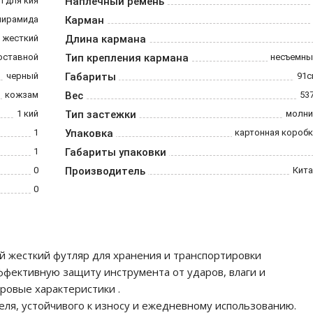
л для кия
Наплечный ремень
пирамида
Карман
жесткий
Длина кармана
оставной
Тип крепления кармана
несъемны
черный
Габариты
91с
кожзам
Вес
53
1 кий
Тип застежки
молни
1
Упаковка
картонная коробк
1
Габариты упаковки
0
Производитель
Кита
0
ный жесткий футляр для хранения и транспортировки
ффективную защиту инструмента от ударов, влаги и
гровые характеристики .
еля, устойчивого к износу и ежедневному использованию.