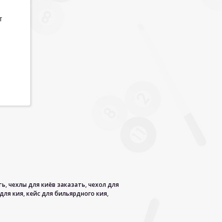
т
ть
,
чехлы для киёв заказать
,
чехол для
 для кия
,
кейс для бильярдного кия
,