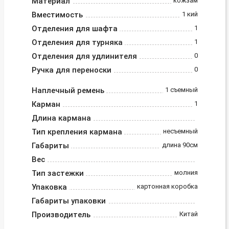
Материал
кожзам
Вместимость
1 кий
Отделения для шафта
1
Отделения для турняка
1
Отделения для удлинителя
0
Ручка для переноски
0
Наплечный ремень
1 съемный
Карман
1
Длина кармана
Тип крепления кармана
несъемный
Габариты
длина 90см
Вес
Тип застежки
молния
Упаковка
картонная коробка
Габариты упаковки
Производитель
Китай