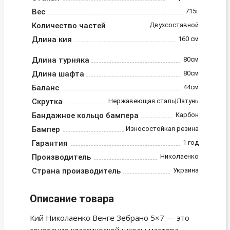
Вес
715г
Количество частей
Двухсоставной
Длина кия
160 см
Длина турняка
80см
Длина шафта
80см
Баланс
44см
Скрутка
Нержавеющая сталь|Латунь
Бандажное кольцо бампера
Карбон
Бампер
Износостойкая резина
Гарантия
1 год
Производитель
Николаенко
Страна производитель
Украина
Описание товара
Кий Николаенко Венге Зебрано 5×7 — это