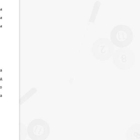
см
см
м
м
а
д
о
а