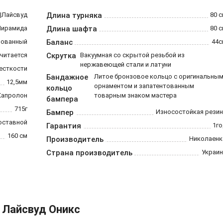
|Лайсвуд
Длина турняка
80 
Пирамида
Длина шафта
80 
рованный
Баланс
44с
считается
Скрутка
Вакуумная со скрытой резьбой из
нержавеющей стали и латуни
есткости
Бандажное
Литое бронзовое кольцо с оригинальны
12,5мм
орнаментом и запатентованным
кольцо
Капролон
товарным знаком мастера
бампера
715г
Бампер
Износостойкая резин
оставной
Гарантия
1го
160 см
Производитель
Николаенк
Страна производитель
Украин
 Лайсвуд Оникс