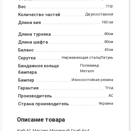
Вес
715г
Количество частей
Двухсоставной
Длина кия
160 см
Длина турняка
80см
Длина шафта
80см
Баланс
43см
Скрутка
Нержавеющая сталь|Латунь
Бандажное кольцо
Полиамид-
Металл
бампера
Бампер
Износостойкая резина
Гарантия
1год
Производитель
АС
Страна производитель
Украина
Описание товара
Кий АС Мастер Мореный Граб 6х4 —