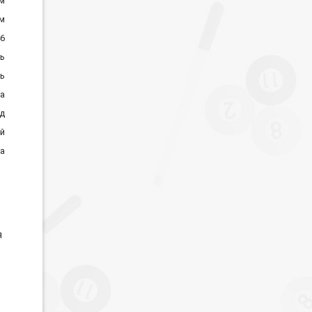
см
см
6
ь
ь
а
д
й
а
я