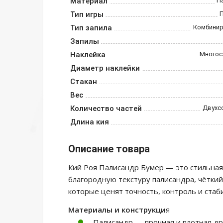
Материал
П
Тип игры
Тип запила
Комбини
Запилы
Наклейка
Многос
Диаметр наклейки
Стакан
Вес
Количество частей
Двухс
Длина кия
Описание товара
Кий Роя Палисандр Бумер — это стильная
благородную текстуру палисандра, чёткий
которые ценят точность, контроль и стаб
Материалы и конструкци
я
Палисандр — прочная и плотная др