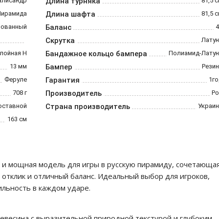
алисандр
Длина турняка
81,5 
Пирамида
Длина шафта
81,5 
рованный
Баланс
4
Скрутка
Латун
лойная Н
Бандажное кольцо бампера
Полиамид-Латун
13 мм
Бампер
Резин
Феруле
Гарантия
1го
708 г
Производитель
Ро
оставной
Страна производитель
Украин
163 см
 и мощная модель для игры в русскую пирамиду, сочетающа
 отклик и отличный баланс. Идеальный выбор для игроков,
ильность в каждом ударе.
евесина с выразительной природной текстурой и глубоким