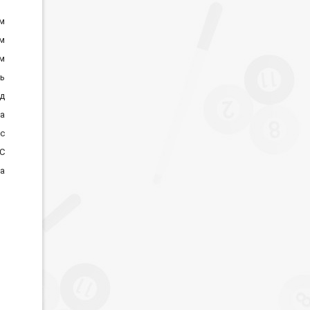
см
см
см
нь
д
а
ес
С
а