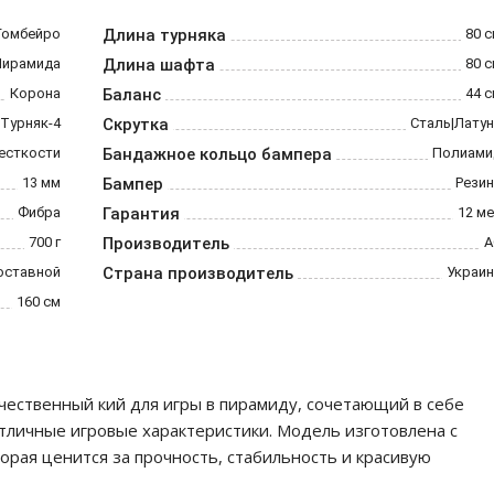
Гомбейро
Длина турняка
80 
Пирамида
Длина шафта
80 
Корона
Баланс
44 
 Турняк-4
Скрутка
Сталь|Лату
есткости
Бандажное кольцо бампера
Полиами
13 мм
Бампер
Резин
Фибра
Гарантия
12 м
700 г
Производитель
А
оставной
Страна производитель
Украин
160 см
чественный кий для игры в пирамиду, сочетающий в себе
тличные игровые характеристики. Модель изготовлена с
орая ценится за прочность, стабильность и красивую