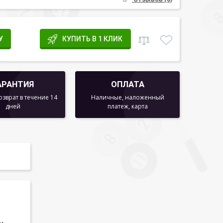
У
КУПИТЬ В 1 КЛИК
АРАНТИЯ
ОПЛАТА
озврат в течение 14
Наличные, наложенный
дней
платеж, карта