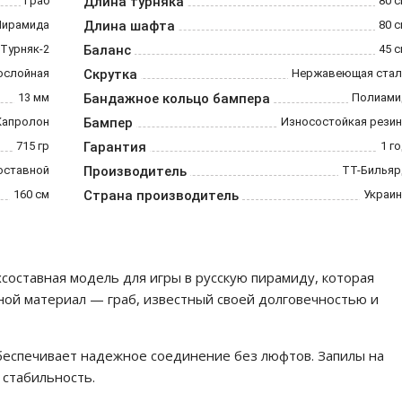
Граб
Длина турняка
80 
Пирамида
Длина шафта
80 
 Турняк-2
Баланс
45 
ослойная
Скрутка
Нержавеющая стал
13 мм
Бандажное кольцо бампера
Полиами
Капролон
Бампер
Износостойкая резин
715 гр
Гарантия
1 г
оставной
Производитель
ТТ-Бильяр
160 см
Страна производитель
Украин
хсоставная модель для игры в русскую пирамиду, которая
ной материал — граб, известный своей долговечностью и
беспечивает надежное соединение без люфтов. Запилы на
 стабильность.