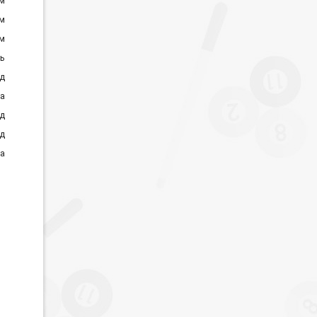
см
см
см
ь
д
а
од
д
а