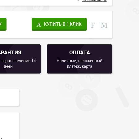
У
КУПИТЬ В 1 КЛИК
АРАНТИЯ
ОПЛАТА
озврат в течение 14
Наличные, наложенный
дней
платеж, карта