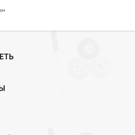
лон
ЕТЬ
РЫ