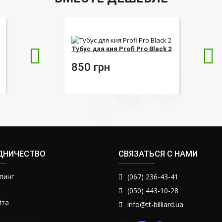
Тубус для кия Profi Pro Black 2
850
грн
ДНИЧЕСТВО
СВЯЗАТЬСЯ С НАМИ
пинг
(067) 236-43-41
(050) 443-10-28
йта
info@tt-billiard.ua