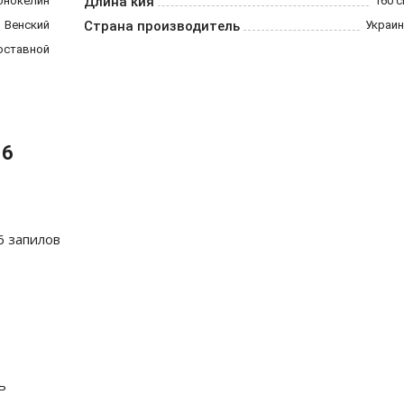
онокелин
Длина кия
160 
Венский
Страна производитель
Украин
оставной
 6
6 запилов
ь