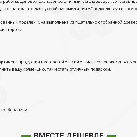
 работы. Ценовой диапазон различный: есть шедевры, сопоставимые
тся на том, что для русской пирамиды кии АС подходят лучше всего
ебованных моделей. Она выполнена из тщательно отобранной древес
вой стороны.
ртимент продукции мастерской АС. Кий АС Мастер Сонокелин 4 х 6 о
лнить вашу коллекцию, так и стать отличным подарком.
 требованиям.
ВМЕСТЕ ДЕШЕВЛЕ