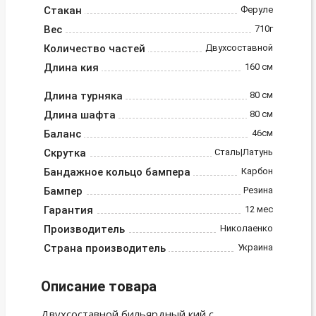
Стакан
Феруле
Вес
710г
Количество частей
Двухсоставной
Длина кия
160 см
Длина турняка
80 см
Длина шафта
80 см
Баланс
46см
Скрутка
Сталь|Латунь
Бандажное кольцо бампера
Карбон
Бампер
Резина
Гарантия
12 мес
Производитель
Николаенко
Страна производитель
Украина
Описание товара
Двухсоставной бильярдный кий с