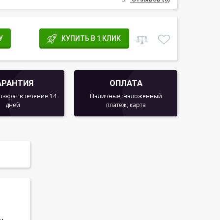
У
КУПИТЬ В 1 КЛИК
АРАНТИЯ
ОПЛАТА
озврат в течение 14
Наличные, наложенный
дней
платеж, карта