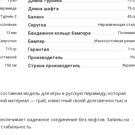
Граб
Длина турняка
75 
Пирамида
Длина шафта
75 
 Турняк-2
Баланс
45 
ослойная
Скрутка
Нержавеющая стал
13 мм
Бандажное кольцо бампера
Полиами
Капролон
Бампер
Износостойкая резин
715 гр
Гарантия
1 г
оставной
Производитель
Ро
150 см
Страна производитель
Украин
хсоставная модель для игры в русскую пирамиду, которая
ной материал — граб, известный своей долговечностью и
беспечивает надежное соединение без люфтов. Запилы на
 стабильность.