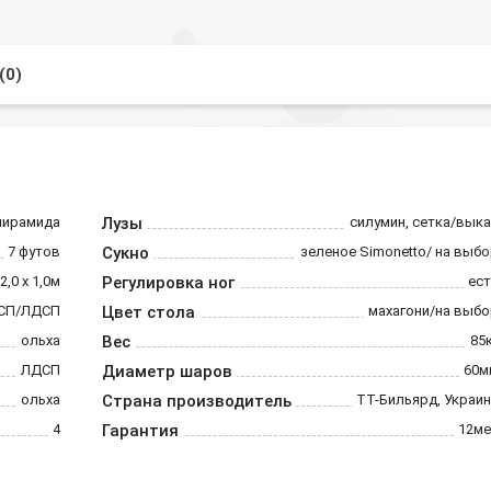
(0)
пирамида
Лузы
силумин, сетка/вык
7 футов
Сукно
зеленое Simonetto/ на выб
2,0 х 1,0м
Регулировка ног
ест
СП/ЛДСП
Цвет стола
махагони/на выбо
ольха
Вес
85
ЛДСП
Диаметр шаров
60м
ольха
Страна производитель
ТТ-Бильярд, Украи
4
Гарантия
12ме