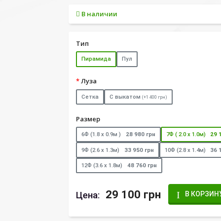
В наличии
Тип
Пирамида
Пул
Луза
Сетка
С выкатом
(+1 400 грн)
Размер
6Ф (1.8 х 0.9м )
28 980 грн
7Ф ( 2.0 х 1.0м)
29 
9Ф (2.6 х 1.3м)
33 950 грн
10Ф (2.8 х 1.4м)
36 
12Ф (3.6 х 1.8м)
48 760 грн
29 100 грн
Цена:
В КОРЗИН