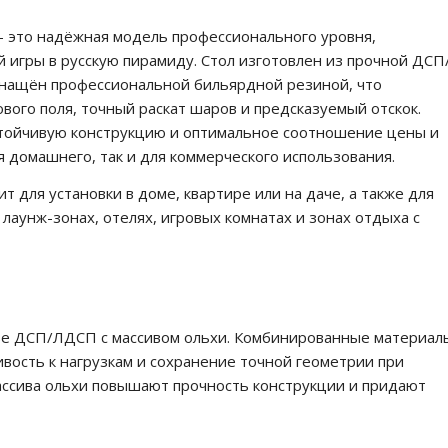
 это надёжная модель профессионального уровня,
 игры в русскую пирамиду. Стол изготовлен из прочной ДСП
снащён профессиональной бильярдной резиной, что
ого поля, точный раскат шаров и предсказуемый отскок.
стойчивую конструкцию и оптимальное соотношение цены и
я домашнего, так и для коммерческого использования.
 для установки в доме, квартире или на даче, а также для
 лаунж-зонах, отелях, игровых комнатах и зонах отдыха с
ове ДСП/ЛДСП с массивом ольхи. Комбинированные материал
вость к нагрузкам и сохранение точной геометрии при
ассива ольхи повышают прочность конструкции и придают