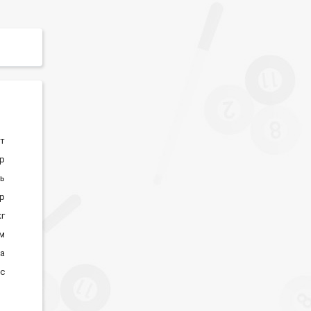
ат
ор
ь
р
кг
м
на
с