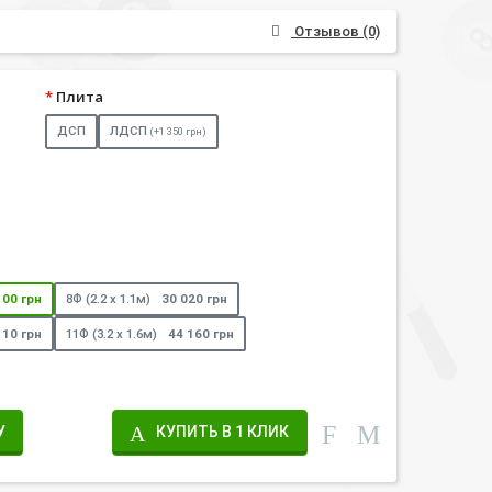
Отзывов (0)
Плита
ДСП
ЛДСП
(+1 350 грн)
100 грн
8Ф (2.2 х 1.1м)
30 020 грн
110 грн
11Ф (3.2 х 1.6м)
44 160 грн
У
КУПИТЬ В 1 КЛИК