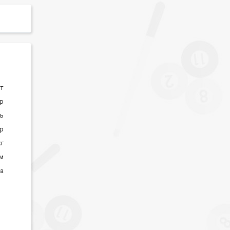
ат
ор
ь
ор
кг
м
на