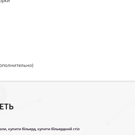
орки
дополнительно)
ЕТЬ
толи
,
купити більярд
,
купити більярдний стіл