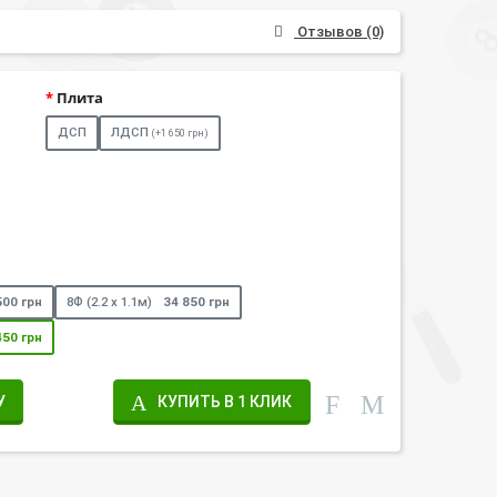
Отзывов (0)
Плита
ДСП
ЛДСП
(+1 650 грн)
500 грн
8Ф (2.2 х 1.1м)
34 850 грн
450 грн
У
КУПИТЬ В 1 КЛИК