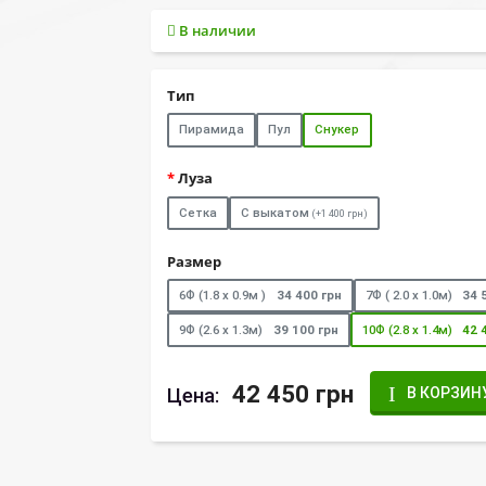
В наличии
Тип
Пирамида
Пул
Снукер
Луза
Сетка
С выкатом
(+1 400 грн)
Размер
6Ф (1.8 х 0.9м )
34 400 грн
7Ф ( 2.0 х 1.0м)
34 
9Ф (2.6 х 1.3м)
39 100 грн
10Ф (2.8 х 1.4м)
42 
42 450 грн
Цена:
В КОРЗИН