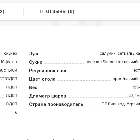
2)
ОТЗЫВЫ (0)
снукер
Лузы
силумин, сетка/вык
10 футов
Сукно
зеленое Simonetto/ на выб
80 х 1,40м
Регулировка ног
ест
СП/ЛДСП
Цвет стола
орех /на выб
ЛДСП
Вес
125
ЛДСП
Диаметр шаров
52,4м
ЛДСП
Страна производитель
ТТ-Бильярд, Украи
6