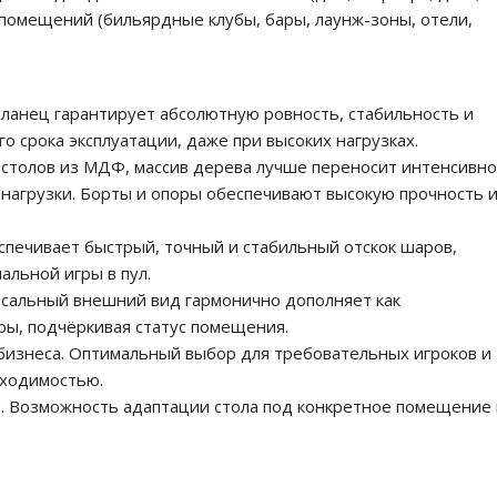
х помещений (бильярдные клубы, бары, лаунж-зоны, отели,
сланец гарантирует абсолютную ровность, стабильность и
о срока эксплуатации, даже при высоких нагрузках.
т столов из МДФ, массив дерева лучше переносит интенсивн
 нагрузки. Борты и опоры обеспечивают высокую прочность 
спечивает быстрый, точный и стабильный отскок шаров,
льной игры в пул.
ерсальный внешний вид гармонично дополняет как
ры, подчёркивая статус помещения.
бизнеса. Оптимальный выбор для требовательных игроков и
оходимостью.
з. Возможность адаптации стола под конкретное помещение 