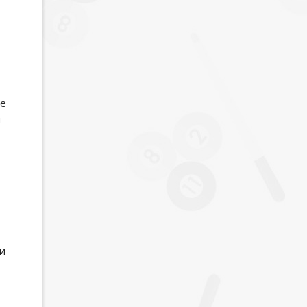
ое
и
и