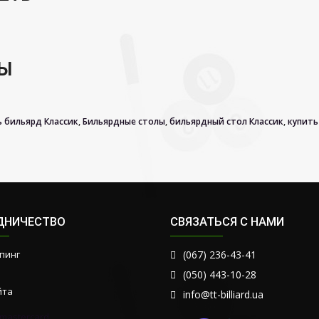
РЫ
ь бильярд Классик
,
Бильярдные столы
,
бильярдный стол Классик
,
купить
ДНИЧЕСТВО
СВЯЗАТЬСЯ С НАМИ
пинг
(067) 236-43-41
(050) 443-10-28
йта
info@tt-billiard.ua