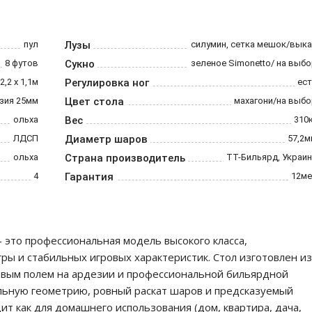
пул
Лузы
силумин, сетка мешок/вык
8 футов
Сукно
зеленое Simonetto/ на выб
2,2 х 1,1м
Регулировка ног
ест
зия 25мм
Цвет стола
махагони/на выбо
ольха
Вес
310
ЛДСП
Диаметр шаров
57,2м
ольха
Страна производитель
ТТ-Бильярд, Украи
4
Гарантия
12ме
 это профессиональная модель высокого класса,
ры и стабильных игровых характеристик. Стол изготовлен из
овым полем на ардезии и профессиональной бильярдной
альную геометрию, ровный раскат шаров и предсказуемый
т как для домашнего использования (дом, квартира, дача,