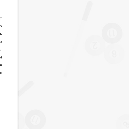
ат
ор
ь
р
кг
м
на
с