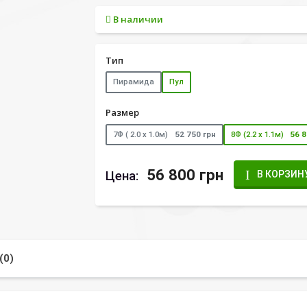
В наличии
Тип
Пирамида
Пул
Размер
7Ф ( 2.0 х 1.0м)
52 750 грн
8Ф (2.2 х 1.1м)
56 8
56 800 грн
Цена:
В КОРЗИН
(0)