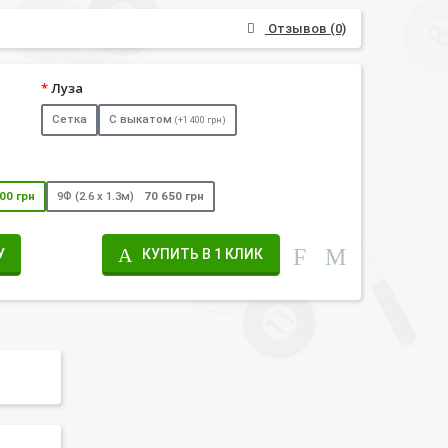
Отзывов (0)
Луза
Сетка
С выкатом
(+1 400 грн)
00 грн
9Ф (2.6 х 1.3м)
70 650 грн
У
КУПИТЬ В 1 КЛИК