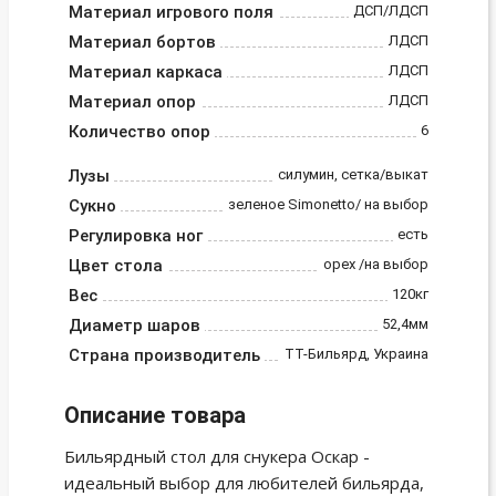
Материал игрового поля
ДСП/ЛДСП
Материал бортов
ЛДСП
Материал каркаса
ЛДСП
Материал опор
ЛДСП
Количество опор
6
Лузы
силумин, сетка/выкат
Сукно
зеленое Simonetto/ на выбор
Регулировка ног
есть
Цвет стола
орех /на выбор
Вес
120кг
Диаметр шаров
52,4мм
Страна производитель
ТТ-Бильярд, Украина
Описание товара
Бильярдный стол для снукера Оскар -
идеальный выбор для любителей бильярда,