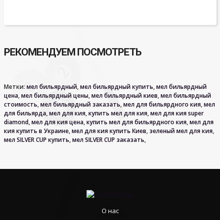
РЕКОМЕНДУЕМ ПОСМОТРЕТЬ
Метки:
мел бильярдный
,
мел бильярдный купить
,
мел бильярдный
цена
,
мел бильярдный цены
,
мел бильярдный киев
,
мел бильярдный
стоимость
,
мел бильярдный заказать
,
мел для бильярдного кия
,
мел
для бильярда
,
мел для кия
,
купить мел для кия
,
мел для кия super
diamond
,
мел для кия цена
,
купить мел для бильярдного кия
,
мел для
кия купить в Украине
,
мел для кия купить Киев
,
зеленый мел для кия
,
мел SILVER CUP купить
,
мел SILVER CUP заказать
,
О нас