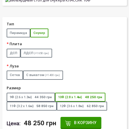
Тип
Пирамида
Снукер
Плита
ДСП
ЛДСП
(+1 650 грн)
Луза
Сетка
С выкатом
(+1 400 грн)
Размер
9Ф (2.6 х 1.3м)
44 350 грн
10Ф (2.8 х 1.4м)
48 250 грн
11Ф (3.2 х 1.6м)
58 850 грн
12Ф (3.6 х 1.8м)
62 850 грн
48 250 грн
Цена:
В КОРЗИНУ