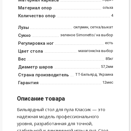
Материал каркаса
Материал опор
ольха
Количество опор
4
Лузы
силумин, сетка/выкат
Сукно
зеленое Simonetto/ на выбор
Регулировка ног
есть
Цвет стола
махагони/на выбор
Вес
85кг
Диаметр шаров
57,2мм
Страна производитель
ТТ-Бильярд, Украина
Гарантия
12мес
Описание товара
Бильярдный стол для пула Классик — это
надёжная модель профессионального
уровня, разработанная для точной,
стабильной и динамичной игры в пул. Стол