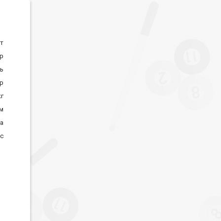
ат
ор
ь
р
кг
м
на
ес