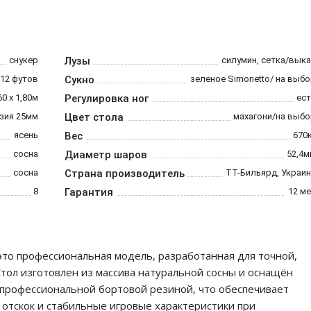
снукер
Лузы
силумин, сетка/вык
12 футов
Сукно
зеленое Simonetto/ на выб
60 х 1,80м
Регулировка ног
ест
зия 25мм
Цвет стола
махагони/на выбо
ясень
Вес
670
сосна
Диаметр шаров
52,4м
cосна
Страна производитель
ТТ-Бильярд, Украи
8
Гарантия
12 м
это профессиональная модель, разработанная для точной,
Стол изготовлен из массива натуральной сосны и оснащён
 профессиональной бортовой резиной, что обеспечивает
 отскок и стабильные игровые характеристики при