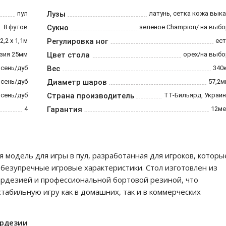
пул
Лузы
латунь, сетка кожа вык
8 футов
Сукно
зеленое Champion/ на выб
2,2 х 1,1м
Регулировка ног
ест
зия 25мм
Цвет стола
орех/на выбо
ясень/дуб
Вес
340
ясень/дуб
Диаметр шаров
57,2м
ясень/дуб
Страна производитель
ТТ-Бильярд, Украи
4
Гарантия
12ме
 модель для игры в пул, разработанная для игроков, которы
 безупречные игровые характеристики. Стол изготовлен из
ардезией и профессиональной бортовой резиной, что
табильную игру как в домашних, так и в коммерческих
ардезии