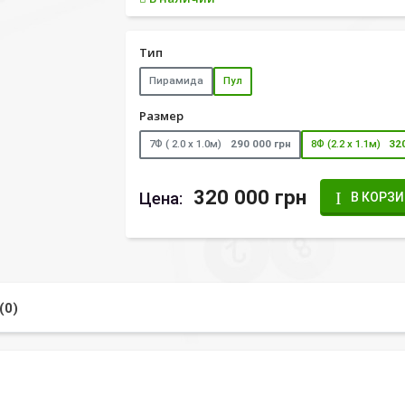
Тип
Пирамида
Пул
Размер
7Ф ( 2.0 х 1.0м)
290 000 грн
8Ф (2.2 х 1.1м)
32
320 000 грн
Цена:
В КОРЗ
(0)