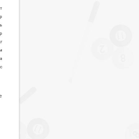
ат
ор
ь
р
кг
м
на
с
е