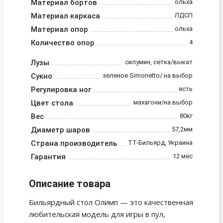
Материал бортов
ольха
Материал каркаса
ЛДСП
Материал опор
ольха
Количество опор
4
Лузы
силумин, сетка/выкат
Сукно
зеленое Simonetto/ на выбор
Регулировка ног
есть
Цвет стола
махагони/на выбор
Вес
80кг
Диаметр шаров
57,2мм
Страна производитель
ТТ-Бильярд, Украина
Гарантия
12 мес
Описание товара
Бильярдный стол Олимп — это качественная
любительская модель для игры в пул,