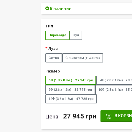
В наличии
Тип
Пирамида
Пул
Луза
Сетка
С выкатом
(+1 400 грн)
Размер
6Ф (1.8 х 0.9м )
27 945 грн
7Ф ( 2.0 х 1.0м)
28 
9Ф (2.6 х 1.3м)
32 775 грн
10Ф (2.8 х 1.4м)
35 
12Ф (3.6 х 1.8м)
47 725 грн
27 945 грн
Цена:
В КОРЗ