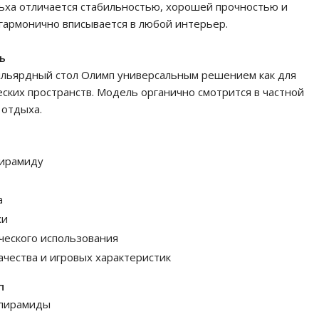
ьха отличается стабильностью, хорошей прочностью и
 гармонично вписывается в любой интерьер.
ь
ильярдный стол Олимп универсальным решением как для
ских пространств. Модель органично смотрится в частной
 отдыха.
пирамиду
а
хи
ческого использования
чества и игровых характеристик
п
 пирамиды