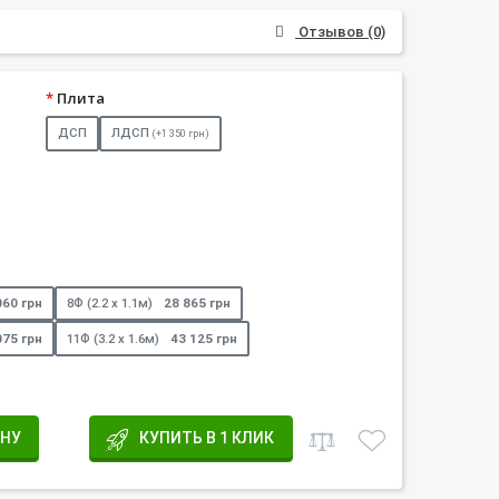
Отзывов (0)
Плита
ДСП
ЛДСП
(+1 350 грн)
060 грн
8Ф (2.2 х 1.1м)
28 865 грн
075 грн
11Ф (3.2 х 1.6м)
43 125 грн
ИНУ
КУПИТЬ В 1 КЛИК