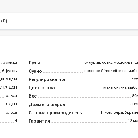
(0)
пирамида
Лузы
силумин, сетка мешок/вык
6 футов
Сукно
зеленое Simonetto/ на выб
,80 х 0,9м
Регулировка ног
ест
СП/ЛДСП
Цвет стола
махагони/на выбо
ольха
Вес
80
ЛДСП
Диаметр шаров
60м
ольха
Страна производитель
ТТ-Бильярд, Украи
4
Гарантия
12 м