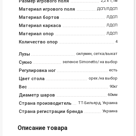
Размер игрового поля
2,2 х 1,1м
Материал игрового поля
ДСП/ЛДСП
Материал бортов
ЛДСП
Материал каркаса
ЛДСП
Материал опор
ЛДСП
Количество опор
4
Лузы
силумин, сетка/выкат
Сукно
зеленое Simonetto/ на выбор
Регулировка ног
есть
Цвет стола
орех /на выбор
Вес
90кг
Диаметр шаров
60мм
Страна производитель
ТТ-Бильярд, Украина
Страна регистрации бренда
Украина
Описание товара