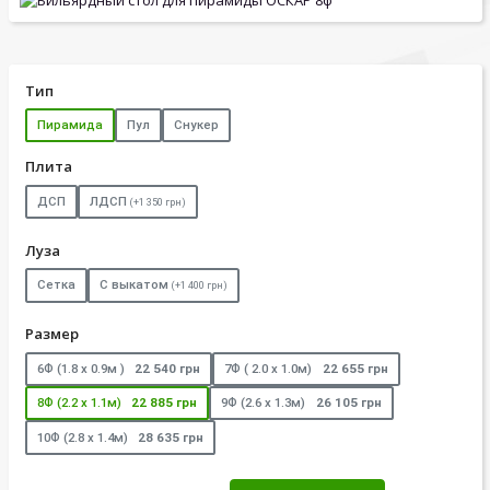
Тип
Пирамида
Пул
Снукер
Плита
ДСП
ЛДСП
(+1 350 грн)
Луза
Сетка
С выкатом
(+1 400 грн)
Размер
6Ф (1.8 х 0.9м )
22 540 грн
7Ф ( 2.0 х 1.0м)
22 655 грн
8Ф (2.2 х 1.1м)
22 885 грн
9Ф (2.6 х 1.3м)
26 105 грн
10Ф (2.8 х 1.4м)
28 635 грн