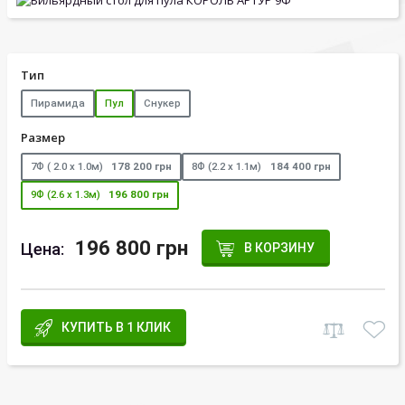
Тип
Пирамида
Пул
Снукер
Размер
7Ф ( 2.0 х 1.0м)
178 200 грн
8Ф (2.2 х 1.1м)
184 400 грн
9Ф (2.6 х 1.3м)
196 800 грн
196 800 грн
Цена:
В КОРЗИНУ
КУПИТЬ В 1 КЛИК