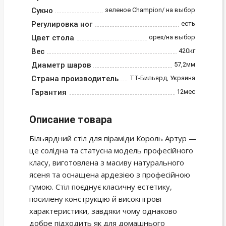
Сукно
зеленое Champion/ на выбор
Регулировка ног
есть
Цвет стола
орех/на выбор
Вес
420кг
Диаметр шаров
57,2мм
Страна производитель
ТТ-Бильярд, Украина
Гарантия
12мес
Описание товара
Більярдний стіл для піраміди Король Артур —
це солідна та статусна модель професійного
класу, виготовлена з масиву натурального
ясеня та оснащена ардезією з професійною
гумою. Стіл поєднує класичну естетику,
посилену конструкцію й високі ігрові
характеристики, завдяки чому однаково
добре підходить як для домашнього