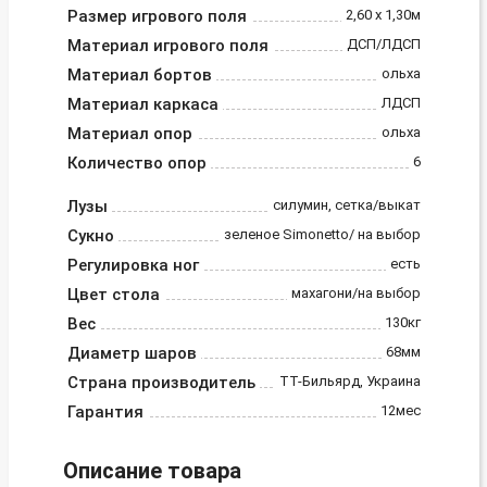
Размер игрового поля
2,60 х 1,30м
Материал игрового поля
ДСП/ЛДСП
Материал бортов
ольха
Материал каркаса
ЛДСП
Материал опор
ольха
Количество опор
6
Лузы
силумин, сетка/выкат
Сукно
зеленое Simonetto/ на выбор
Регулировка ног
есть
Цвет стола
махагони/на выбор
Вес
130кг
Диаметр шаров
68мм
Страна производитель
ТТ-Бильярд, Украина
Гарантия
12мес
Описание товара