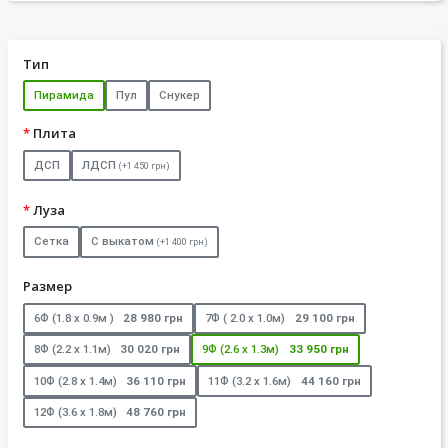
Тип
Пирамида
Пул
Снукер
Плита
ДСП
ЛДСП
(+1 450 грн)
Луза
Сетка
С выкатом
(+1 400 грн)
Размер
6Ф (1.8 х 0.9м )
28 980 грн
7Ф ( 2.0 х 1.0м)
29 100 грн
8Ф (2.2 х 1.1м)
30 020 грн
9Ф (2.6 х 1.3м)
33 950 грн
10Ф (2.8 х 1.4м)
36 110 грн
11Ф (3.2 х 1.6м)
44 160 грн
12Ф (3.6 х 1.8м)
48 760 грн