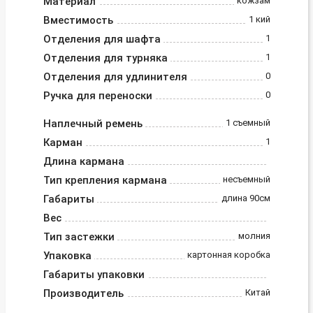
Материал
кожзам
Вместимость
1 кий
Отделения для шафта
1
Отделения для турняка
1
Отделения для удлинителя
0
Ручка для переноски
0
Наплечный ремень
1 съемный
Карман
1
Длина кармана
Тип крепления кармана
несъемный
Габариты
длина 90см
Вес
Тип застежки
молния
Упаковка
картонная коробка
Габариты упаковки
Производитель
Китай