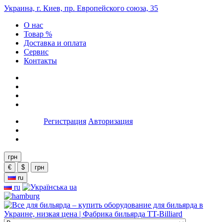
Украина, г. Киев, пр. Европейского союза, 35
О нас
Товар %
Доставка и оплата
Сервис
Контакты
Регистрация
Авторизация
грн
€
$
грн
ru
ru
ua