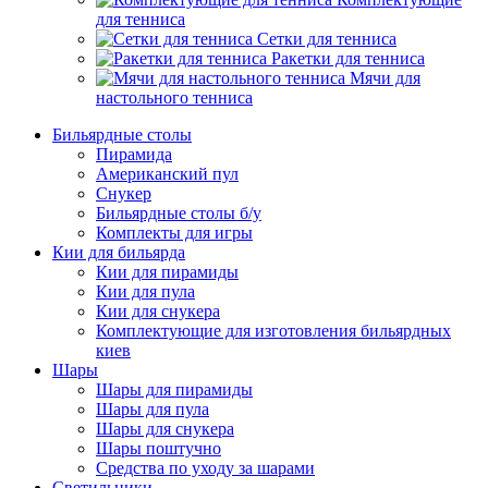
для тенниса
Сетки для тенниса
Ракетки для тенниса
Мячи для
настольного тенниса
Бильярдные столы
Пирамида
Американский пул
Снукер
Бильярдные столы б/у
Комплекты для игры
Кии для бильярда
Кии для пирамиды
Кии для пула
Кии для снукера
Комплектующие для изготовления бильярдных
киев
Шары
Шары для пирамиды
Шары для пула
Шары для снукера
Шары поштучно
Средства по уходу за шарами
Светильники