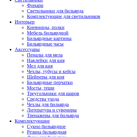
Фонари
Светильники для бильярда
Комплектующие для светильников
Интерьер
Киевницы, полки
Мебель бильярдной
Бильярдные картины
Бильярдные часы
Аксессуары
Пеналы для мела
Наклейки для кия
Мел для кия
Чехлы, тубусы и кейсы
Шейперы для кия
Бильярдные перчатки
Мосты, тещи
Треугольники для шаров
Средства ухода
Чехлы для бильярда
Литература и сувениры
Тренажеры для бильярда
Комплектующие
Сукно бильярдное
Резина бильярдная