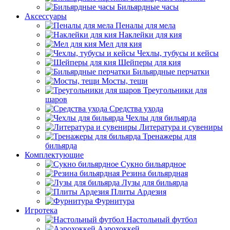
Бильярдные часы
Аксессуары
Пеналы для мела
Наклейки для кия
Мел для кия
Чехлы, тубусы и кейсы
Шейперы для кия
Бильярдные перчатки
Мосты, тещи
Треугольники для
шаров
Средства ухода
Чехлы для бильярда
Литература и сувениры
Тренажеры для
бильярда
Комплектующие
Сукно бильярдное
Резина бильярдная
Лузы для бильярда
Плиты Ардезия
Фурнитура
Игротека
Настольный футбол
Аэрохоккей