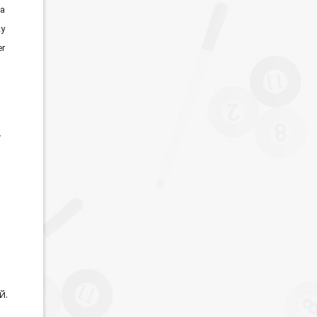
а
ку
er
,
й.