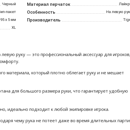
Черный
Материал перчаток
Лайкр
Зип-пакет
Особенность
На левую ру
 95 х 5 мм
Производитель
Tig
XL
а левую руку — это профессиональный аксессуар для игроков
комфорту.
ого материала, который плотно облегает руку и не мешает
тана для большого размера руки, что гарантирует удобную
но, идеально подходит к любой экипировке игрока.
одаря чему рука не потеет даже во время длительных парти