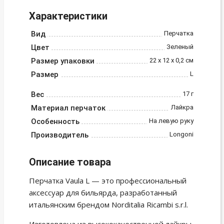
Характеристики
Вид
Перчатка
Цвет
Зеленый
Размер упаковки
22 х 12 х 0,2 см
Размер
L
Вес
17 г
Материал перчаток
Лайкра
Особенность
На левую руку
Производитель
Longoni
Описание товара
Перчатка Vaula L — это профессиональный
аксессуар для бильярда, разработанный
итальянским брендом Norditalia Ricambi s.r.l.