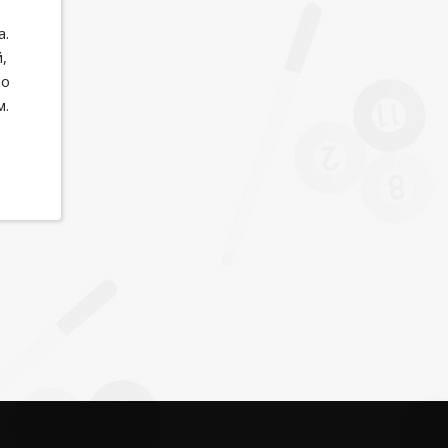
а.
,
но
м.