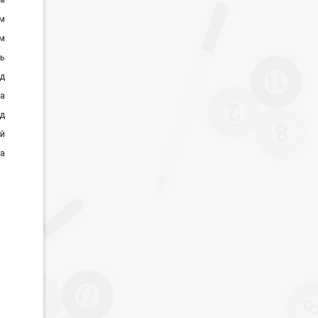
м
м
нь
д
а
д
й
а