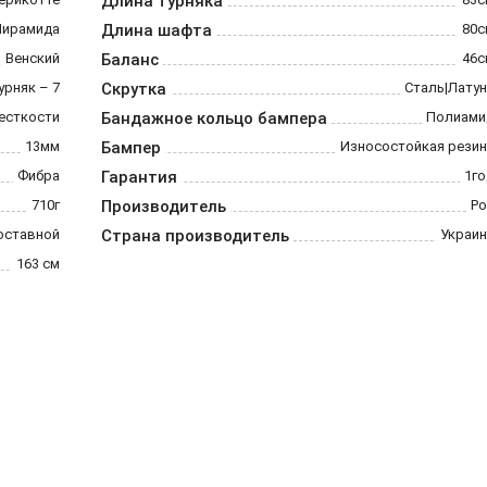
Длина турняка
Пирамида
Длина шафта
80с
Венский
Баланс
46с
турняк – 7
Скрутка
Сталь|Лату
есткости
Бандажное кольцо бампера
Полиами
13мм
Бампер
Износостойкая резин
Фибра
Гарантия
1го
710г
Производитель
Ро
оставной
Страна производитель
Украин
163 см