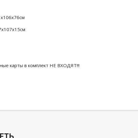
13x106x76см
07х107х15см
ные карты в комплект НЕ ВХОДЯТ!!!
ЕТЬ