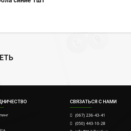
ола синие 1шт
ЕТЬ
ДНИЧЕСТВО
СВЯЗАТЬСЯ С НАМИ
пинг
(067) 236-43-41
(050) 443-10-28
йта