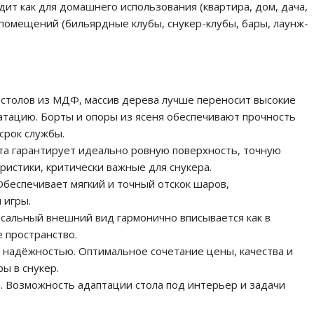
ит как для домашнего использования (квартира, дом, дача,
х помещений (бильярдные клубы, снукер-клубы, бары, лаунж-
т столов из МДФ, массив дерева лучше переносит высокие
атацию. Борты и опоры из ясеня обеспечивают прочность
срок службы.
ита гарантирует идеально ровную поверхность, точную
истики, критически важные для снукера.
Обеспечивает мягкий и точный отскок шаров,
 игры.
рсальный внешний вид гармонично вписывается как в
 пространство.
й надёжностью. Оптимальное сочетание цены, качества и
ы в снукер.
з. Возможность адаптации стола под интерьер и задачи