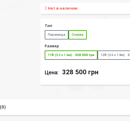
Нет в наличии
Тип
Пирамида
Снукер
Размер
11Ф (3.2 х 1.6м)
328 500 грн
12Ф (3.6 х 1.8м)
3
328 500 грн
Цена:
(0)