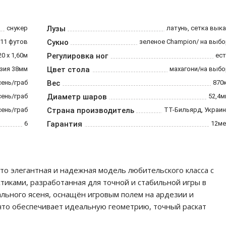
снукер
Лузы
латунь, сетка вык
11 футов
Сукно
зеленое Champion/ на выб
20 х 1,60м
Регулировка ног
ест
зия 38мм
Цвет стола
махагони/на выбо
сень/граб
Вес
870
сень/граб
Диаметр шаров
52,4м
сень/граб
Страна производитель
ТТ-Бильярд, Украи
6
Гарантия
12ме
то элегантная и надежная модель любительского класса с
иками, разработанная для точной и стабильной игры в
рального ясеня, оснащён игровым полем на ардезии и
то обеспечивает идеальную геометрию, точный раскат