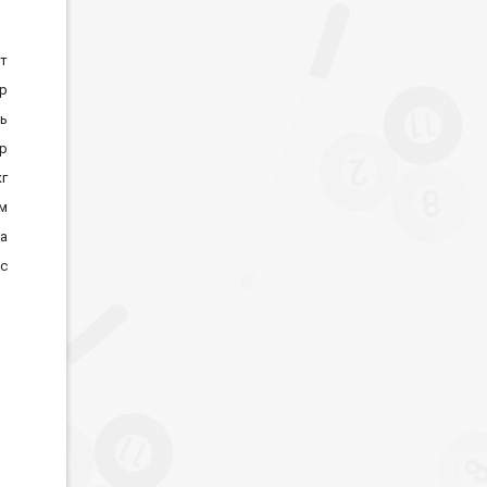
ат
ор
ь
р
кг
м
на
с