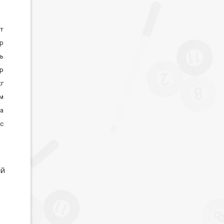
ат
ор
ь
р
кг
м
на
с
ей