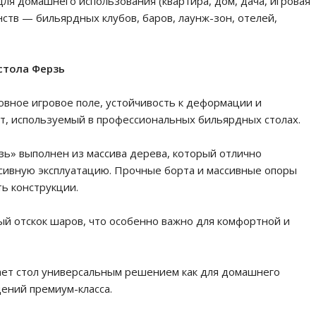
ля домашнего использования (квартира, дом, дача, игровая
нств — бильярдных клубов, баров, лаунж-зон, отелей,
стола Ферзь
овное игровое поле, устойчивость к деформации и
рт, используемый в профессиональных бильярдных столах.
зь» выполнен из массива дерева, который отлично
сивную эксплуатацию. Прочные борта и массивные опоры
ь конструкции.
й отскок шаров, что особенно важно для комфортной и
ает стол универсальным решением как для домашнего
ений премиум-класса.