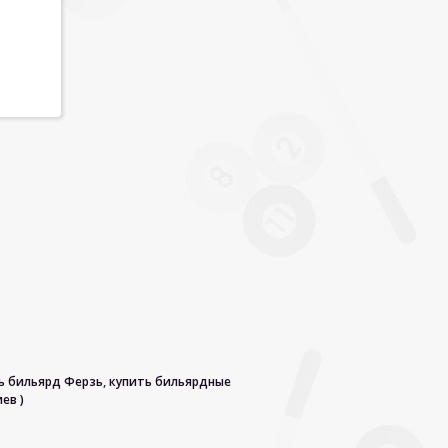
ь бильярд Ферзь
,
купить бильярдные
ев )