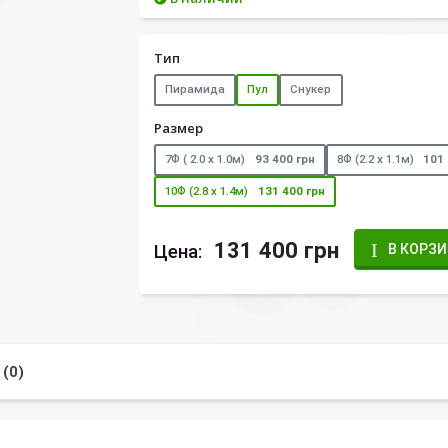
Тип
Пирамида
Пул
Снукер
Размер
7Ф ( 2.0 х 1.0м)
93 400 грн
8Ф (2.2 х 1.1м)
101 
10Ф (2.8 х 1.4м)
131 400 грн
131 400 грн
Цена:
В КОРЗ
(0)