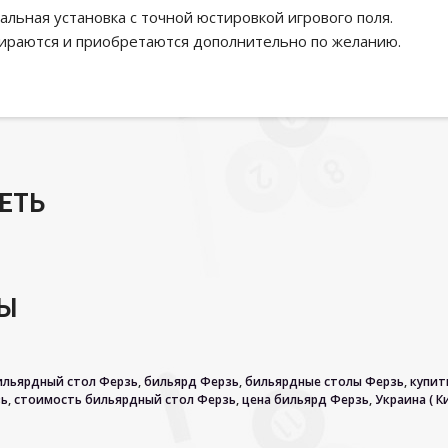
льная установка с точной юстировкой игрового поля.
ираются и приобретаются дополнительно по желанию.
ЕТЬ
РЫ
ильярдный стол Ферзь
,
бильярд Ферзь
,
бильярдные столы Ферзь
,
купит
зь
,
стоимость бильярдный стол Ферзь
,
цена бильярд Ферзь
,
Украина ( Ки