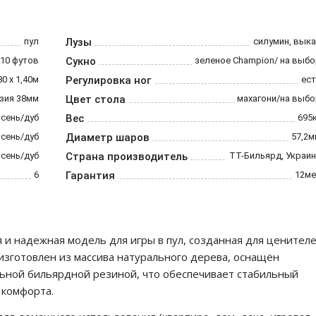
пул
Лузы
силумин, вык
10 футов
Сукно
зеленое Champion/ на выб
80 х 1,40м
Регулировка ног
ест
зия 38мм
Цвет стола
махагони/на выбо
ясень/дуб
Вес
695
ясень/дуб
Диаметр шаров
57,2м
ясень/дуб
Страна производитель
ТТ-Бильярд, Украи
6
Гарантия
12ме
 и надежная модель для игры в пул, созданная для ценител
 изготовлен из массива натурального дерева, оснащён
ьной бильярдной резиной, что обеспечивает стабильный
 комфорта.