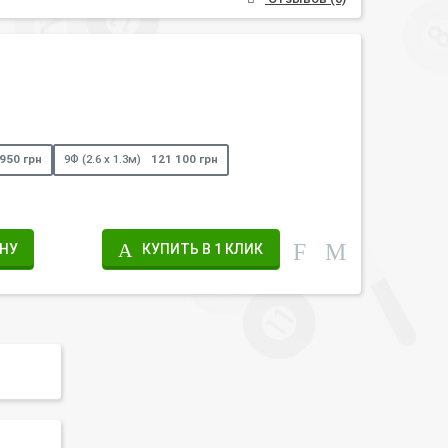
950 грн
9Ф (2.6 х 1.3м)
121 100 грн
ИНУ
КУПИТЬ В 1 КЛИК