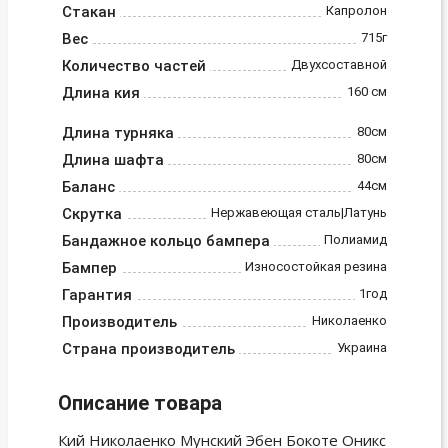
Стакан
Капролон
Вес
715г
Количество частей
Двухсоставной
Длина кия
160 см
Длина турняка
80см
Длина шафта
80см
Баланс
44см
Скрутка
Нержавеющая сталь|Латунь
Бандажное кольцо бампера
Полиамид
Бампер
Износостойкая резина
Гарантия
1год
Производитель
Николаенко
Страна производитель
Украина
Описание товара
Кий Николаенко Мунский Эбен Бокоте Оникс