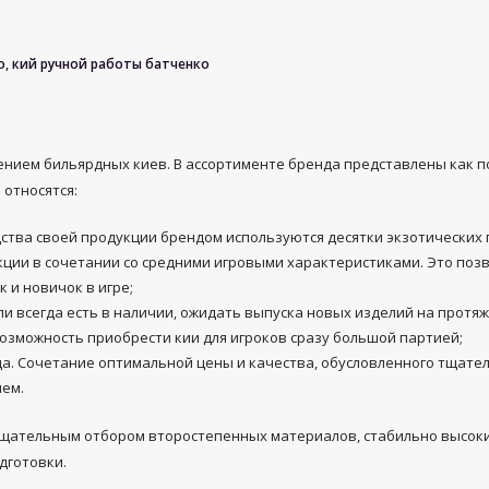
о
,
кий ручной работы батченко
ением бильярдных киев. В ассортименте бренда представлены как 
относятся:
ства своей продукции брендом используются десятки экзотических 
кции в сочетании со средними игровыми характеристиками. Это поз
к и новичок в игре;
 всегда есть в наличии, ожидать выпуска новых изделий на протяже
озможность приобрести кии для игроков сразу большой партией;
ярда. Сочетание оптимальной цены и качества, обусловленного тща
ием.
тщательным отбором второстепенных материалов, стабильно высоки
дготовки.