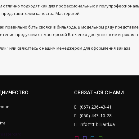
и отлично подходят как для профессиональных и полупрофессиональ
 представителем качества Мастерской.
как правильно бить свояки в бильярде. В модельном ряду представ
ретение продукции от мастерской Батченко доступно всем игрокам в
лик" или свяжитесь с нашим менеджером для оформления заказа.
ДНИЧЕСТВО
СВЯЗАТЬСЯ С НАМИ
пинг
(067) 236-43-41
(050) 443-10-28
йта
info@tt-billiard.ua