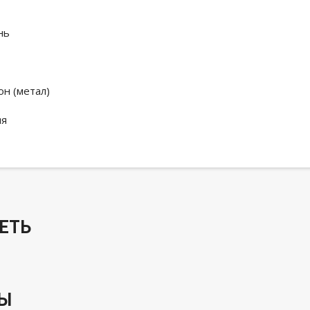
нь
н (метал)
ля
ЕТЬ
РЫ