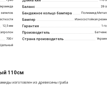
Длина кия
Пирамида
Баланс
28 
 запилов
Бандажное кольцо бампера
Полиамид-Метал
есткости
Бампер
Износостойкая резин
12,5 мм
Гарантия
1 г
Капролон
Производитель
Батченк
700 г
Страна производитель
Украин
Цельный
ный 110см
рамиды изготовлен из древесины граба