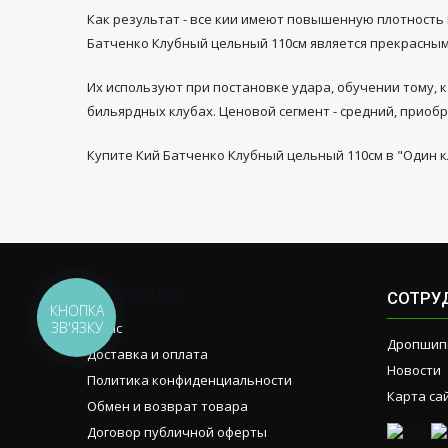
Как результат - все кии имеют повышенную плотность 
Батченко Клубный цельный 110см является прекрасным
Их используют при постановке удара, обучении тому, 
бильярдных клубах. Ценовой сегмент - средний, приоб
Купите Кий Батченко Клубный цельный 110см в "Один к
СОТРУ
КНОПКА
ЗВ'ЯЗКУ
О нас
Дропшип
Доставка и оплата
Новости
Политика конфиденциальности
Карта са
Обмен и возврат товара
Договор публичной оферты