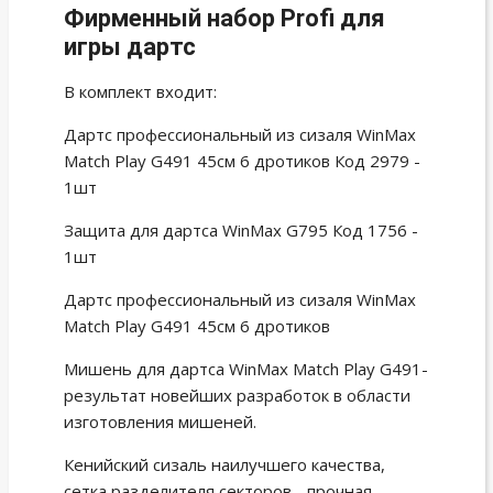
Фирменный набор Profi для
игры дартс
В комплект входит:
Дартс профессиональный из сизаля WinMax
Match Play G491 45cм 6 дротиков Код 2979 -
1шт
Защита для дартса WinMax G795 Код 1756 -
1шт
Дартс профессиональный из сизаля WinMax
Match Play G491 45cм 6 дротиков
Мишень для дартса WinMax Match Play G491-
результат новейших разработок в области
изготовления мишеней.
Кенийский сизаль наилучшего качества,
сетка разделителя секторов - прочная