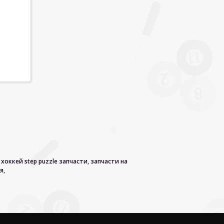
хоккей step puzzle запчасти
,
запчасти на
ея
,