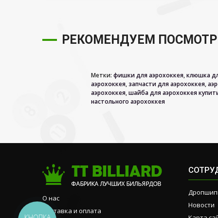
РЕКОМЕНДУЕМ ПОСМОТР
Метки:
фишки для аэрохоккея
,
клюшка дл
аэрохоккея
,
запчасти для аэрохоккея
,
аэ
аэрохоккея
,
шайба для аэрохоккея купит
настольного аэрохоккея
СОТРУ
Дропшип
О нас
Новости
Доставка и оплата
КНОПКА
Карта са