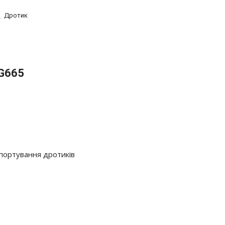
Дротик
 G665
портування дротиків