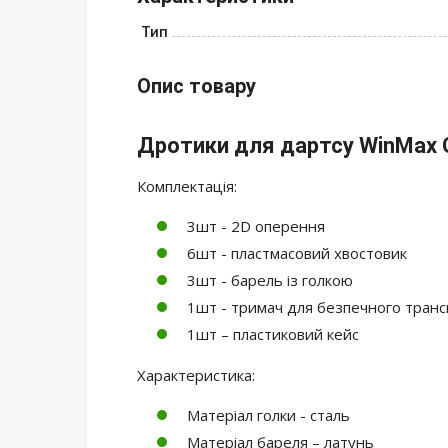
Тип
Опис товару
Дротики для дартсу WinMax
Комплектація:
3шт - 2D оперення
6шт - пластмасовий хвостовик
3шт - барель із голкою
1шт - тримач для безпечного транс
1шт – пластиковий кейс
Характеристика:
Матеріал голки - сталь
Матеріал бареля – латунь