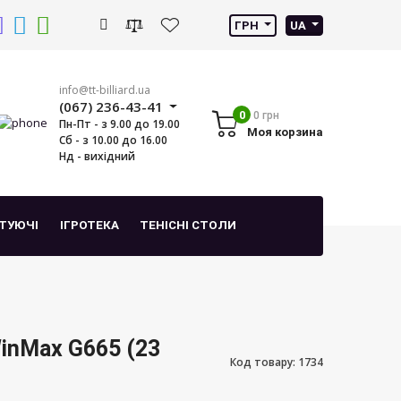
ГРН
UA
info@tt-billiard.ua
(067) 236-43-41
0
0 грн
Пн-Пт - з 9.00 до 19.00
Моя корзина
Сб - з 10.00 до 16.00
Нд - вихідний
ТУЮЧІ
ІГРОТЕКА
ТЕНІСНІ СТОЛИ
inMax G665 (23
Код товару: 1734