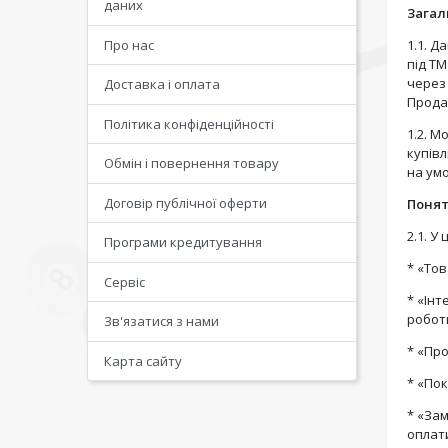
даних
Загал
Про нас
1.1. Д
під ТМ
через 
Доставка і оплата
Продавц
Політика конфіденційності
1.2. 
купівл
Обмін і повернення товару
на умо
Договір публічної оферти
Понят
2.1. У
Програми кредитування
* «Тов
Сервіс
* «Інт
роботи
Зв'язатися з нами
* «Про
Карта сайту
* «Пок
* «Зам
оплат