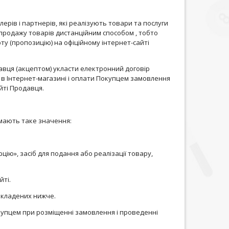
лерів і партнерів, які реалізують товари та послуги
і-продажу товарів дистанційним способом , тобто
рту (пропозицію) на офіційному інтернет-сайті
авця (акцептом) укласти електронний договір
 в Інтернет-магазині і оплати Покупцем замовлення
йті Продавця.
и мають таке значення:
цію», засіб для подання або реалізації товару,
йті.
викладених нижче.
окупцем при розміщенні замовлення і проведенні