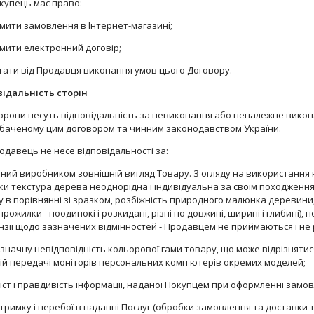
окупець має право:
мити замовлення в Інтернет-магазині;
рмити електронний договір;
агати від Продавця виконання умов цього Договору.
відальність сторін
торони несуть відповідальність за невиконання або неналежне викон
баченому цим договором та чинним законодавством України.
родавець не несе відповідальності за:
ений виробником зовнішній вигляд Товару. З огляду на використання
ки текстура дерева неоднорідна і індивідуальна за своїм походженням,
 в порівнянні зі зразком, розбіжність природного малюнка деревини,
прожилки - поодинокі і розкидані, різні по довжині, ширині і глибині),
нзії щодо зазначених відмінностей - Продавцем не приймаються і не
езначну невідповідність кольорової гами товару, що може відрізнятис
ній передачі моніторів персональних комп'ютерів окремих моделей;
міст і правдивість інформації, наданої Покупцем при оформленні замо
атримку і перебої в наданні Послуг (обробки замовлення та доставки 