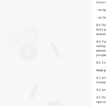
поза 
- за п
- за п
8.3. П
його д
морал
8.4. У
непере
виклю
розум
8.5. 
Інші 
9.1. І
попере
9.2. І
9.3. П
при о