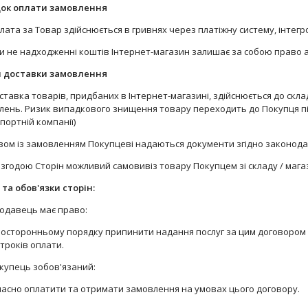
ок оплати замовлення
плата за Товар здійснюється в гривнях через платіжну систему, інтегр
При не надходженні коштів Інтернет-магазин залишає за собою право
 доставки замовлення
оставка товарів, придбаних в Інтернет-магазині, здійснюється до скл
лень. Ризик випадкового знищення товару переходить до Покупця п
портній компанії)
азом із замовленням Покупцеві надаються документи згідно законода
а згодою Сторін можливий самовивіз товару Покупцем зі складу / маг
та обов'язки сторін:
родавець має право:
дносторонньому порядку припинити надання послуг за цим договором 
строків оплати.
окупець зобов'язаний:
єчасно оплатити та отримати замовлення на умовах цього договору.