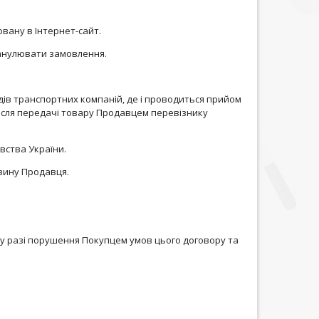
овану в Інтернет-сайт.
 анулювати замовлення.
адів транспортних компаній, де і проводиться прийом
ісля передачі товару Продавцем перевізнику
вства України.
азину Продавця.
у разі порушення Покупцем умов цього договору та