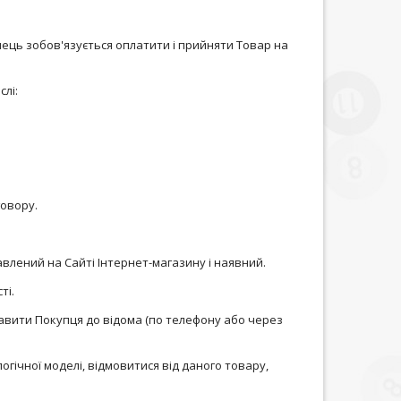
пець зобов'язується оплатити і прийняти Товар на
слі:
говору.
влений на Сайті Інтернет-магазину і наявний.
ті.
ставити Покупця до відома (по телефону або через
огічної моделі, відмовитися від даного товару,