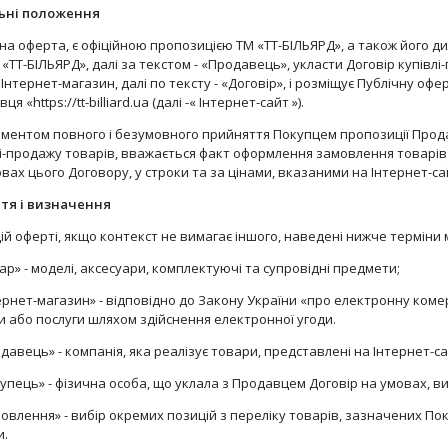
ьні положення
ана оферта, є офіційною пропозицією ТМ «ТТ-БІЛЬЯРД», а також його ди
 «ТТ-БІЛЬЯРД», далі за текстом - «Продавець», укласти Договір купівл
Інтернет-магазин, далі по тексту - «Договір», і розміщує Публічну офе
я «https://tt-billiard.ua (далі -« Інтернет-сайт »).
Моментом повного і безумовного прийняття Покупцем пропозиції Прод
і-продажу товарів, вважається факт оформлення замовлення товарів
вах цього Договору, у строки та за цінами, вказаними на Інтернет-са
тя і визначення
 цій оферті, якщо контекст не вимагає іншого, наведені нижче термін
ар» - моделі, аксесуари, комплектуючі та супровідні предмети;
ернет-магазин» - відповідно до Закону України «про електронну комер
 або послуги шляхом здійснення електронної угоди.
давець» - компанія, яка реалізує товари, представлені на Інтернет-са
упець» - фізична особа, що уклала з Продавцем Договір на умовах, 
овлення» - вибір окремих позицій з переліку товарів, зазначених П
и.