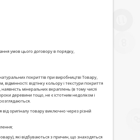
ання умов цього договору в порядку,
 натуральних покриттів при виробництві Товару,
 відмінності: відтінку кольору і текстури покриття
 наявність мінеральних вкраплень (в тому числі
 пороки деревини тощо, не є істотним недоліком і
 розглядаються.
я від оригіналу товару виключно через різній
влення;
товару), які відбуваються з причин, що знаходяться