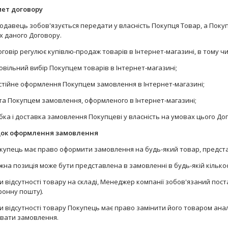
ет договору
родавець зобов'язується передати у власність Покупця Товар, а Поку
х даного Договору.
говір регулює купівлю-продаж товарів в Інтернет-магазині, в тому чи
овільний вибір Покупцем товарів в Інтернет-магазині;
остійне оформлення Покупцем замовлення в Інтернет-магазині;
ата Покупцем замовлення, оформленого в Інтернет-магазині;
бка і доставка замовлення Покупцеві у власність на умовах цього До
ок оформлення замовлення
окупець має право оформити замовлення на будь-який товар, предста
ожна позиція може бути представлена в замовленні в будь-якій кількос
ри відсутності товару на складі, Менеджер компанії зобов'язаний по
ронну пошту).
ри відсутності товару Покупець має право замінити його товаром анал
вати замовлення.