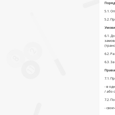
Поряд
5.1. О
5.2. 
Умови
6.1. Д
замов
(транс
6.2. Р
6.3. З
Права 
7.1. П
- в о
/ або 
7.2. П
- сво