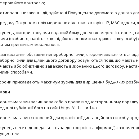
сферою його контролю;
ротиправні незаконні дії, здійснені Покупцем за допомогою даного до
ередачу Покупцем своїх мережевих ідентифікаторів - IP, MAC-адреси, л
окупець, використовуючи наданий йому доступ до мережі Інтернет, са
іями (особисто, навіть якщо під його логіном знаходилося іншу особу
ьним принципам моральності.
 разі настання обставин непереборної сили, сторони звільняються ві
борної сили для цілей цього договору розуміються події, що мають 
чають або об'єктивно заважають виконанню цього договору, настанн
ними способами.
Сторони прикладають максимум зусиль для вирішення будь-яких розб
умови
нтернет-магазин залишає за собою право в односторонньому порядку 
дньої публікації його на сайті https://tt-billiard.ua
нтернет-магазин створений для організації дистанційного способу про
окупець несе відповідальність за достовірність інформації, зазначен
существле