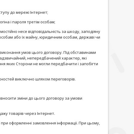
ступу до мережі Інтернет;
огіна і пароля третім особам;
мостійно несе відповідальність за шкоду, заподіяну
) особам або їх майну, юридичним особам, державі чи
д виконання умов цього договору. Під обставинами
надзвичайний, непередбачений характер, які
я яких Сторони не могли передбачити і запобігти
іжностей виключно шляхом переговорів.
вносити зміни до цього договору за умови
дажу товарів через Інтернет.
ої при оформленні замовлення інформації. При цьому,