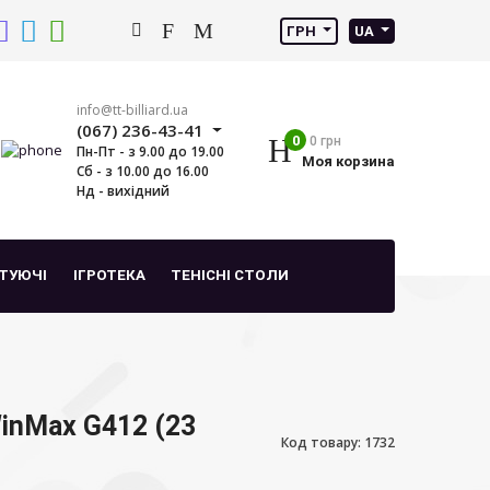
ГРН
UA
info@tt-billiard.ua
(067) 236-43-41
0
0 грн
Пн-Пт - з 9.00 до 19.00
Моя корзина
Сб - з 10.00 до 16.00
Нд - вихідний
ТУЮЧІ
ІГРОТЕКА
ТЕНІСНІ СТОЛИ
inMax G412 (23
Код товару: 1732