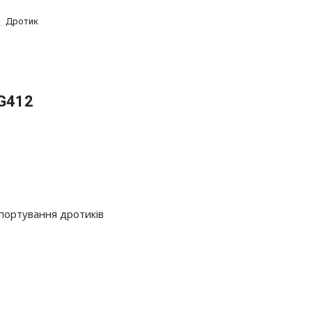
Дротик
 G412
портування дротиків