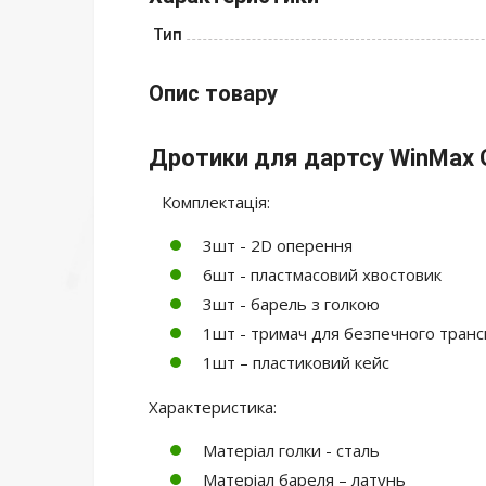
Тип
Опис товару
Дротики для дартсу WinMax
Комплектація:
3шт - 2D оперення
6шт - пластмасовий хвостовик
3шт - барель з голкою
1шт - тримач для безпечного транс
1шт – пластиковий кейс
Характеристика:
Матеріал голки - сталь
Матеріал бареля – латунь