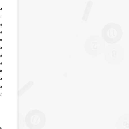
см
ст
см
см
л
м
см
см
й
см
см
кг
а,