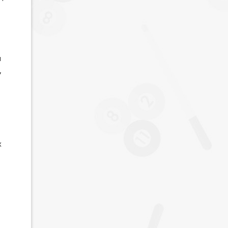
м
,
х