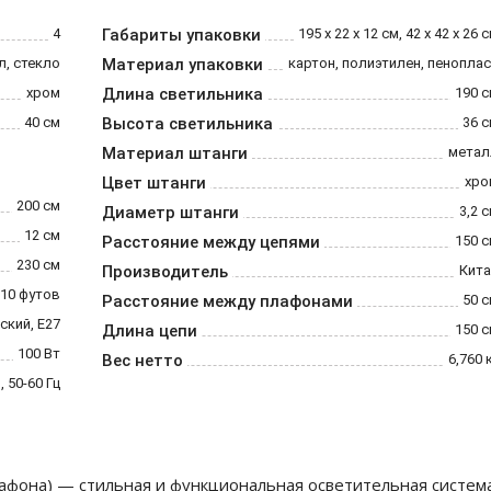
4
Габариты упаковки
195 х 22 х 12 см, 42 х 42 х 26 
л, стекло
Материал упаковки
картон, полиэтилен, пенопла
хром
Длина светильника
190 
40 см
Высота светильника
36 
Материал штанги
метал
Цвет штанги
хро
200 см
Диаметр штанги
3,2 
12 см
Расстояние между цепями
150 
230 см
Производитель
Кита
10 футов
Расстояние между плафонами
50 
ский, Е27
Длина цепи
150 
100 Вт
Вес нетто
6,760 
, 50-60 Гц
плафона) — стильная и функциональная осветительная систем