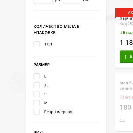
А
Перчат
Код 28
КОЛИЧЕСТВО МЕЛА В
УПАКОВКЕ
В на
1 18
1 шт
В
РАЗМЕР
L
Мел би
XL
синий
S
Нет 
M
180 
Безразмерная
ВИД