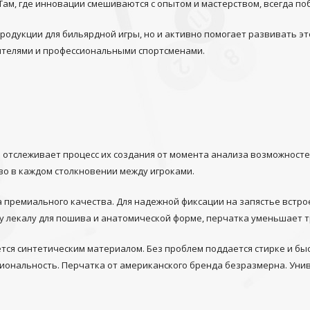
. Там, где инновации смешиваются с опытом и мастерством, всегда по
одукции для бильярдной игры, но и активно помогает развивать эт
телями и профессиональными спортсменами.
отслеживает процесс их создания от момента анализа возможностей
во в каждом столкновении между игроками.
 премиального качества. Для надежной фиксации на запястье встрое
у лекалу для пошива и анатомической форме, перчатка уменьшает 
яется синтетическим материалом. Без проблем поддается стирке и б
кциональность. Перчатка от американского бренда безразмерна. Ун