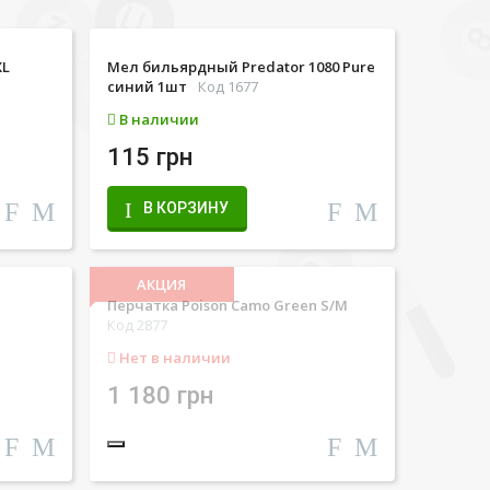
XL
Мел бильярдный Predator 1080 Pure
синий 1шт
Код 1677
В наличии
115 грн
В КОРЗИНУ
АКЦИЯ
Перчатка Poison Camo Green S/M
Код 2877
Нет в наличии
1 180 грн