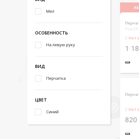
А
Мел
Перчат
Код 28
ОСОБЕННОСТЬ
Нет 
На левую руку
1 18
ВИД
Перчатка
Перчат
ЦВЕТ
Нет 
Синий
820 