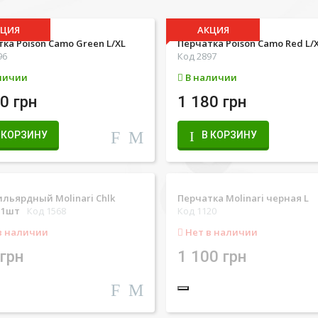
КЦИЯ
АКЦИЯ
ка Poison Camo Green L/XL
Перчатка Poison Camo Red L/
96
Код 2897
личии
В наличии
0 грн
1 180 грн
 КОРЗИНУ
В КОРЗИНУ
льярдный Molinari Chlk
Перчатка Molinari черная L
 1шт
Код 1568
Код 1120
в наличии
Нет в наличии
грн
1 100 грн