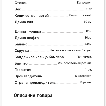
Стакан
Капролон
Вес
715г
Количество частей
Двухсоставной
Длина кия
160 см
Длина турняка
80см
Длина шафта
80см
Баланс
44см
Скрутка
Нержавеющая сталь|Латунь
Бандажное кольцо бампера
Полиамид
Бампер
Износостойкая резина
Гарантия
1год
Производитель
Николаенко
Страна производитель
Украина
Описание товара