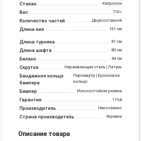
Стакан
Капролон
Вес
710 г
Количество частей
Двухсоставной
Длина кия
161 см
Длина турняка
81 см
Длина шафта
80 см
Баланс
44 см
Скрутка
Нержавеющая сталь | Латунь
Бандажное кольцо
Перламутр | Бронзовое
кольцо
бампера
Бампер
Износостойкая резина
Гарантия
1 год
Производитель
Николаенко
Страна производитель
Украина
Описание товара