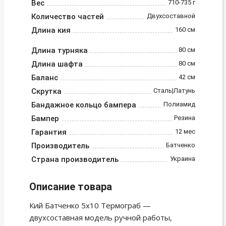
Вес
710-735 г
Количество частей
Двухсоставной
Длина кия
160 см
Длина турняка
80 см
Длина шафта
80 см
Баланс
42 см
Скрутка
Сталь|Латунь
Бандажное кольцо бампера
Полиамид
Бампер
Резина
Гарантия
12 мес
Производитель
Батченко
Страна производитель
Украина
Описание товара
Кий Батченко 5х10 Термограб —
двухсоставная модель ручной работы,