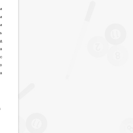
см
см
см
нь
д
а
ес
о
а
з