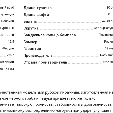
ный граб
Длина турняка
80 
Пирамида
Длина шафта
80 
Венский
Баланс
42-43 
 Турняк- 8
Скрутка
Сталь|Лату
есткости
Бандажное кольцо бампера
Полиами
12,5
Бампер
Резин
Феруле
Гарантия
12 м
725 г
Производитель
Батченк
оставной
Страна производитель
Украин
60-163 см
ачественная модель для русской пирамиды, изготовленная и
ние черного граба и падука придает кию не только
ечивает высокую прочность, стабильность и долговечность.
 оптимальному распределению нагрузки при ударе, улучшает